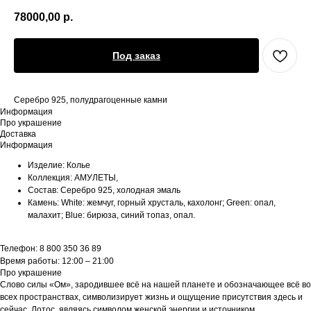
78000,00
р.
Под заказ
Серебро 925, полудрагоценные камни
Информация
Про украшение
Доставка
Информация
Изделие: Колье
Коллекция: АМУЛЕТЫ,
Состав: Серебро 925, холодная эмаль
Камень: White: жемчуг, горный хрусталь, кахолонг; Green: опал,
малахит; Blue: бирюза, синий топаз, опал.
Телефон: 8 800 350 36 89
Время работы: 12:00 – 21:00
Про украшение
Слово силы «Ом», зародившее всё на нашей планете и обозначающее всё во
всех пространствах, символизирует жизнь и ощущение присутствия здесь и
сейчас. Лотос, являясь символом женской энергии и источником