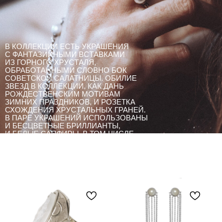
В КОЛЛЕКЦИИ ЕСТЬ УКРАШЕНИЯ
С ФАНТАЗИЙНЫМИ ВСТАВКАМИ
ИЗ ГОРНОГО ХРУСТАЛЯ,
ОБРАБОТАННЫМИ СЛОВНО БОК
СОВЕТСКОЙ САЛАТНИЦЫ. ОБИЛИЕ
ЗВЕЗД В КОЛЛЕКЦИИ, КАК ДАНЬ
РОЖДЕСТВЕНСКИМ МОТИВАМ
ЗИМНИХ ПРАЗДНИКОВ, И РОЗЕТКА
СХОЖДЕНИЯ ХРУСТАЛЬНЫХ ГРАНЕЙ.
В ПАРЕ УКРАШЕНИЙ ИСПОЛЬЗОВАНЫ
И БЕСЦВЕТНЫЕ БРИЛЛИАНТЫ,
И БЕЛЫЕ САПФИРЫ, В ТОМ ЧИСЛЕ
И САМОЙ ПРАЗДНИЧНОЙ ОГРАНКИ
«БРИОЛЕТТ»