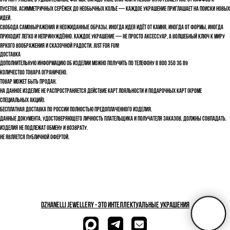
Это погружение в удивительные формы, загадочные спирали и необычную геометрию. От каффов и
пусетов, асимметричных серёжек до необычных колье — каждое украшение приглашает на поиски новых
идей.
Свобода самовыражения и неожиданные образы. Иногда идея идёт от камня, иногда от формы, иногда
приходит легко и непринуждённо. Каждое украшение — не просто аксессуар, а волшебный ключ к миру
яркого воображения и сказочной радости. Just for fun!
Доставка
Дополнительную информацию об изделии можно получить по телефону 8 800 350 36 89
Количество товара ограничено.
Товар может быть продан.
На данное изделие не распространяется действие карт лояльности и подарочных карт (кроме
специальных акций).
Бесплатная доставка по России полностью предоплаченного изделия.
Данные документа, удостоверяющего личность плательщика и получателя заказов, должны совпадать.
Изделия не подлежат обмену и возврату.
Не является публичной офертой.
dzhanelli JEWELLERY - это Интеллектуальные украшения