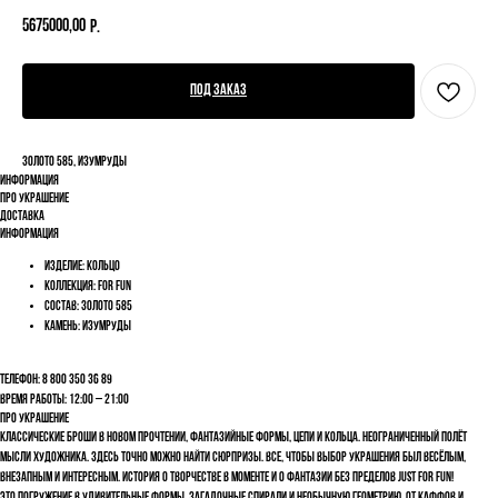
5675000,00
р.
Под заказ
Золото 585, изумруды
Информация
Про украшение
Доставка
Информация
Изделие: Кольцо
Коллекция: FOR FUN
Состав: Золото 585
Камень: Изумруды
Телефон: 8 800 350 36 89
Время работы: 12:00 – 21:00
Про украшение
Классические броши в новом прочтении, фантазийные формы, цепи и кольца. Неограниченный полёт
мысли художника. Здесь точно можно найти сюрпризы. Все, чтобы выбор украшения был весёлым,
внезапным и интересным. История о творчестве в моменте и о фантазии без пределов Just for fun!