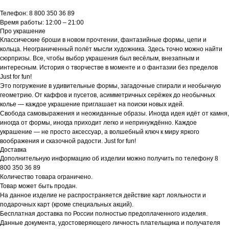
Телефон: 8 800 350 36 89
Время работы: 12:00 – 21:00
Про украшение
Классические броши в новом прочтении, фантазийные формы, цепи и
кольца. Неограниченный полёт мысли художника. Здесь точно можно найти
сюрпризы. Все, чтобы выбор украшения был весёлым, внезапным и
интересным. История о творчестве в моменте и о фантазии без пределов
Just for fun!
Это погружение в удивительные формы, загадочные спирали и необычную
геометрию. От каффов и пусетов, асимметричных серёжек до необычных
колье — каждое украшение приглашает на поиски новых идей.
Свобода самовыражения и неожиданные образы. Иногда идея идёт от камня,
иногда от формы, иногда приходит легко и непринуждённо. Каждое
украшение — не просто аксессуар, а волшебный ключ к миру яркого
воображения и сказочной радости. Just for fun!
Доставка
Дополнительную информацию об изделии можно получить по телефону 8
800 350 36 89
Количество товара ограничено.
Товар может быть продан.
На данное изделие не распространяется действие карт лояльности и
подарочных карт (кроме специальных акций).
Бесплатная доставка по России полностью предоплаченного изделия.
Данные документа, удостоверяющего личность плательщика и получателя