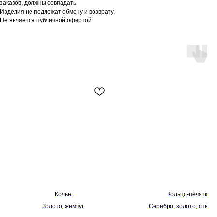
заказов, должны совпадать.
Изделия не подлежат обмену и возврату.
Не является публичной офертой.
Колье
Кольцо-печатка
Золото, жемчуг
Серебро, золото, спеса
фирменное покрыти