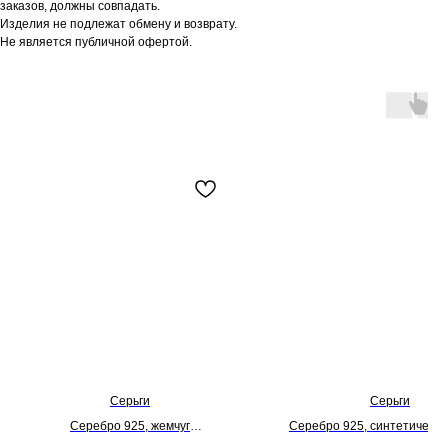
заказов, должны совпадать.
Изделия не подлежат обмену и возврату.
Не является публичной офертой.
Серьги
Серьги
Серебро 925, жемчуг
Серебро 925, синтетически
культивированный, синтетические