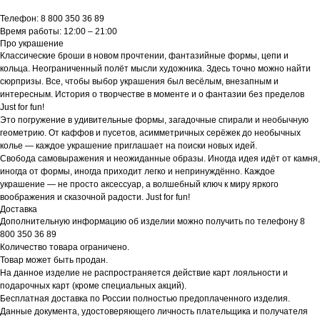
Телефон: 8 800 350 36 89
Время работы: 12:00 – 21:00
Про украшение
Классические броши в новом прочтении, фантазийные формы, цепи и
кольца. Неограниченный полёт мысли художника. Здесь точно можно найти
сюрпризы. Все, чтобы выбор украшения был весёлым, внезапным и
интересным. История о творчестве в моменте и о фантазии без пределов
Just for fun!
Это погружение в удивительные формы, загадочные спирали и необычную
геометрию. От каффов и пусетов, асимметричных серёжек до необычных
колье — каждое украшение приглашает на поиски новых идей.
Свобода самовыражения и неожиданные образы. Иногда идея идёт от камня,
иногда от формы, иногда приходит легко и непринуждённо. Каждое
украшение — не просто аксессуар, а волшебный ключ к миру яркого
воображения и сказочной радости. Just for fun!
Доставка
Дополнительную информацию об изделии можно получить по телефону 8
800 350 36 89
Количество товара ограничено.
Товар может быть продан.
На данное изделие не распространяется действие карт лояльности и
подарочных карт (кроме специальных акций).
Бесплатная доставка по России полностью предоплаченного изделия.
Данные документа, удостоверяющего личность плательщика и получателя