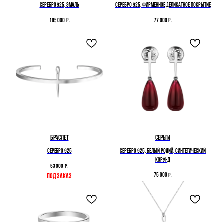
серебро 925, эмаль
Серебро 925, фирменное деликатное покрытие
185 000
77 000
р.
р.
Браслет
Серьги
серебро 925
серебро 925, белый родий, синтетический
корунд
53 000
р.
75 000
р.