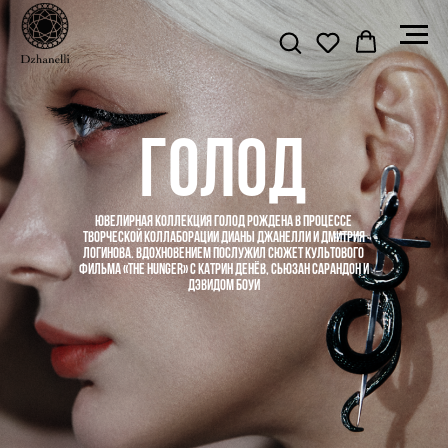
ГОЛОД
ЮВЕЛИРНАЯ КОЛЛЕКЦИЯ ГОЛОД РОЖДЕНА В ПРОЦЕССЕ
ТВОРЧЕСКОЙ КОЛЛАБОРАЦИИ ДИАНЫ ДЖАНЕЛЛИ И ДМИТРИЯ
ЛОГИНОВА. ВДОХНОВЕНИЕМ ПОСЛУЖИЛ СЮЖЕТ КУЛЬТОВОГО
ФИЛЬМА «THE HUNGER» С КАТРИН ДЕНЁВ, СЬЮЗАН САРАНДОН И
ДЭВИДОМ БОУИ