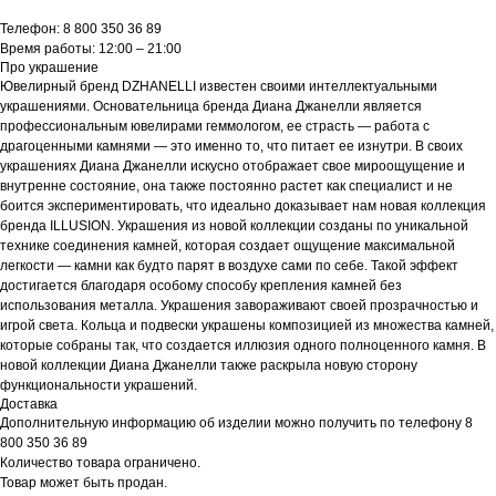
Телефон: 8 800 350 36 89
Время работы: 12:00 – 21:00
Про украшение
Ювелирный бренд DZHANELLI известен своими интеллектуальными
украшениями. Основательница бренда Диана Джанелли является
профессиональным ювелирами геммологом, ее страсть — работа с
драгоценными камнями — это именно то, что питает ее изнутри. В своих
украшениях Диана Джанелли искусно отображает свое мироощущение и
внутренне состояние, она также постоянно растет как специалист и не
боится экспериментировать, что идеально доказывает нам новая коллекция
бренда ILLUSION. Украшения из новой коллекции созданы по уникальной
технике соединения камней, которая создает ощущение максимальной
легкости — камни как будто парят в воздухе сами по себе. Такой эффект
достигается благодаря особому способу крепления камней без
использования металла. Украшения завораживают своей прозрачностью и
игрой света. Кольца и подвески украшены композицией из множества камней,
которые собраны так, что создается иллюзия одного полноценного камня. В
новой коллекции Диана Джанелли также раскрыла новую сторону
функциональности украшений.
Доставка
Дополнительную информацию об изделии можно получить по телефону 8
800 350 36 89
Количество товара ограничено.
Товар может быть продан.