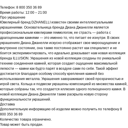
Телефон: 8 800 350 36 89
Время работы: 12:00 – 21:00
Про украшение
Ювелирный бренд DZHANELLI известен своими интеллектуальными
украшениями. Основательница бренда Диана Джанелли является
профессиональным ювелирами геммологом, ее страсть — работа с
драгоценными камнями — это именно то, что питает ее изнутри. В своих
украшениях Диана Джанелли искусно отображает свое мироощущение и
внутренне состояние, она также постоянно растет как специалист и не
боится экспериментировать, что идеально доказывает нам новая коллекция
бренда ILLUSION. Украшения из новой коллекции созданы по уникальной
технике соединения камней, которая создает ощущение максимальной
легкости — камни как будто парят в воздухе сами по себе. Такой эффект
достигается благодаря особому способу крепления камней без
использования металла. Украшения завораживают своей прозрачностью и
игрой света. Кольца и подвески украшены композицией из множества камней,
которые собраны так, что создается иллюзия одного полноценного камня. В
новой коллекции Диана Джанелли также раскрыла новую сторону
функциональности украшений.
Доставка
Дополнительную информацию об изделии можно получить по телефону 8
800 350 36 89
Количество товара ограничено.
Товар может быть продан.