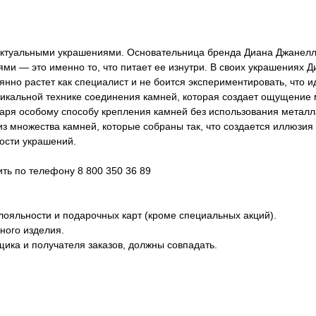
ектуальными украшениями. Основательница бренда Диана Джанел
ми — это именно то, что питает ее изнутри. В своих украшениях 
нно растет как специалист и не боится экспериментировать, что 
никальной технике соединения камней, которая создает ощущение 
одаря особому способу крепления камней без использования метал
из множества камней, которые собраны так, что создается иллюзия
ости украшений.
ь по телефону 8 800 350 36 89
лояльности и подарочных карт (кроме специальных акций).
ного изделия.
ика и получателя заказов, должны совпадать.