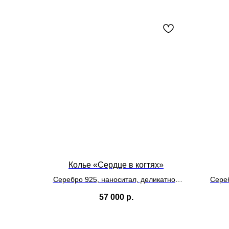
Колье «Сердце в когтях»
Серебро 925, наноситал, деликатное
Сере
фирменное покрытие
57 000
р.