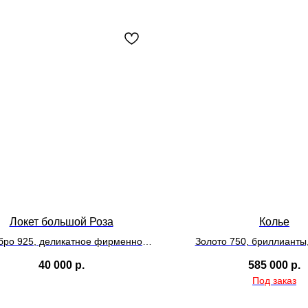
Локет большой Роза
Колье
бро 925, деликатное фирменное
Золото 750, бриллианты
покрытие, белый родий
40 000
р.
585 000
р.