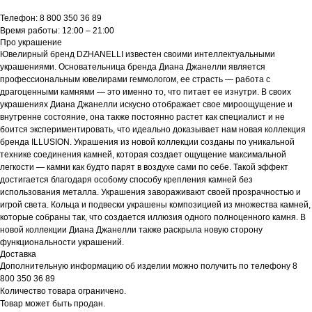
Телефон: 8 800 350 36 89
Время работы: 12:00 – 21:00
Про украшение
Ювелирный бренд DZHANELLI известен своими интеллектуальными
украшениями. Основательница бренда Диана Джанелли является
профессиональным ювелирами геммологом, ее страсть — работа с
драгоценными камнями — это именно то, что питает ее изнутри. В своих
украшениях Диана Джанелли искусно отображает свое мироощущение и
внутренне состояние, она также постоянно растет как специалист и не
боится экспериментировать, что идеально доказывает нам новая коллекция
бренда ILLUSION. Украшения из новой коллекции созданы по уникальной
технике соединения камней, которая создает ощущение максимальной
легкости — камни как будто парят в воздухе сами по себе. Такой эффект
достигается благодаря особому способу крепления камней без
использования металла. Украшения завораживают своей прозрачностью и
игрой света. Кольца и подвески украшены композицией из множества камней,
которые собраны так, что создается иллюзия одного полноценного камня. В
новой коллекции Диана Джанелли также раскрыла новую сторону
функциональности украшений.
Доставка
Дополнительную информацию об изделии можно получить по телефону 8
800 350 36 89
Количество товара ограничено.
Товар может быть продан.