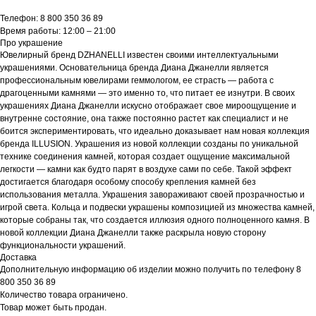
Телефон: 8 800 350 36 89
Время работы: 12:00 – 21:00
Про украшение
Ювелирный бренд DZHANELLI известен своими интеллектуальными
украшениями. Основательница бренда Диана Джанелли является
профессиональным ювелирами геммологом, ее страсть — работа с
драгоценными камнями — это именно то, что питает ее изнутри. В своих
украшениях Диана Джанелли искусно отображает свое мироощущение и
внутренне состояние, она также постоянно растет как специалист и не
боится экспериментировать, что идеально доказывает нам новая коллекция
бренда ILLUSION. Украшения из новой коллекции созданы по уникальной
технике соединения камней, которая создает ощущение максимальной
легкости — камни как будто парят в воздухе сами по себе. Такой эффект
достигается благодаря особому способу крепления камней без
использования металла. Украшения завораживают своей прозрачностью и
игрой света. Кольца и подвески украшены композицией из множества камней,
которые собраны так, что создается иллюзия одного полноценного камня. В
новой коллекции Диана Джанелли также раскрыла новую сторону
функциональности украшений.
Доставка
Дополнительную информацию об изделии можно получить по телефону 8
800 350 36 89
Количество товара ограничено.
Товар может быть продан.