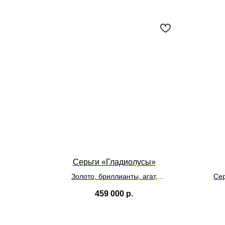
Серьги «Гладиолусы»
Золото, бриллианты, агат,
Се
флорентийская мозаика (нефрит,
459 000
р.
консолит, песчаник)