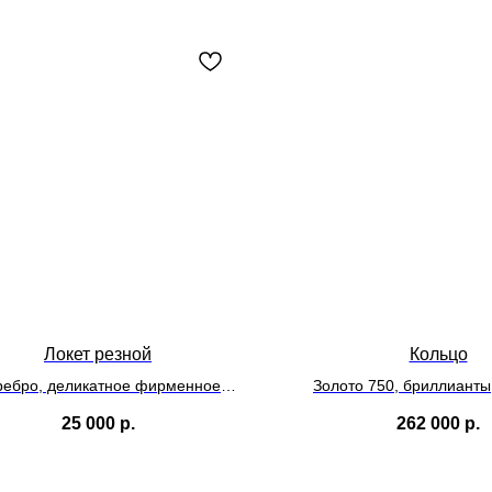
Локет резной
Кольцо
ребро, деликатное фирменное
Золото 750, бриллианты
покрытие
25 000
р.
262 000
р.