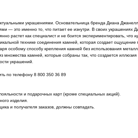
ектуальными украшениями. Основательница бренда Диана Джанел
ми — это именно то, что питает ее изнутри. В своих украшениях 
нно растет как специалист и не боится экспериментировать, что 
никальной технике соединения камней, которая создает ощущение 
одаря особому способу крепления камней без использования метал
из множества камней, которые собраны так, что создается иллюзия
ости украшений.
ь по телефону 8 800 350 36 89
лояльности и подарочных карт (кроме специальных акций).
ного изделия.
ика и получателя заказов, должны совпадать.