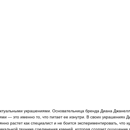
ектуальными украшениями. Основательница бренда Диана Джанел
ми — это именно то, что питает ее изнутри. В своих украшениях 
нно растет как специалист и не боится экспериментировать, что 
никальной технике соединения камней, которая создает ощущение 