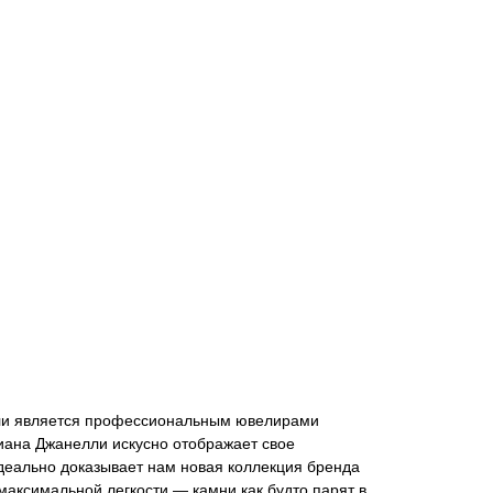
ли является профессиональным ювелирами
Диана Джанелли искусно отображает свое
идеально доказывает нам новая коллекция бренда
максимальной легкости — камни как будто парят в