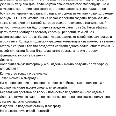
украшениях Диана Джанелли искусно отображает свое мироощущение и
внутренне состояние, она также постоянно растет как специалист и не
боится экспериментировать, что идеально доказывает нам новая коллекция
бренда ILLUSION. Украшения из новой коллекции созданы по уникальной
технике соединения камней, которая создает ощущение максимальной
легкости — камни как будто парят в воздухе сами по себе. Такой эффект
достигается благодаря особому способу крепления камней без
использования металла. Украшения завораживают своей прозрачностью и
игрой света. Кольца и подвески украшены композицией из множества камней,
которые собраны так, что создается иллюзия одного полноценного камня. В
новой коллекции Диана Джанелли также раскрыла новую сторону
функциональности украшений.
Доставка
Дополнительную информацию об изделии можно получить по телефону 8
800 350 36 89
Количество товара ограничено.
Товар может быть продан.
На данное изделие не распространяется действие карт лояльности и
подарочных карт (кроме специальных акций).
Бесплатная доставка по России полностью предоплаченного изделия.
Данные документа, удостоверяющего личность плательщика и получателя
заказов, должны совпадать.
Изделия не подлежат обмену и возврату.
Не является публичной офертой.