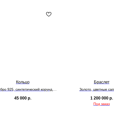
Кольцо
Браслет
бро 925, синтетический корунд,
Золото, цветные с
родий
45 000
р.
1 200 000
р.