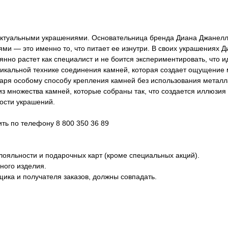
ектуальными украшениями. Основательница бренда Диана Джанел
ми — это именно то, что питает ее изнутри. В своих украшениях 
нно растет как специалист и не боится экспериментировать, что 
никальной технике соединения камней, которая создает ощущение 
одаря особому способу крепления камней без использования метал
из множества камней, которые собраны так, что создается иллюзия
ости украшений.
ь по телефону 8 800 350 36 89
лояльности и подарочных карт (кроме специальных акций).
ного изделия.
ика и получателя заказов, должны совпадать.