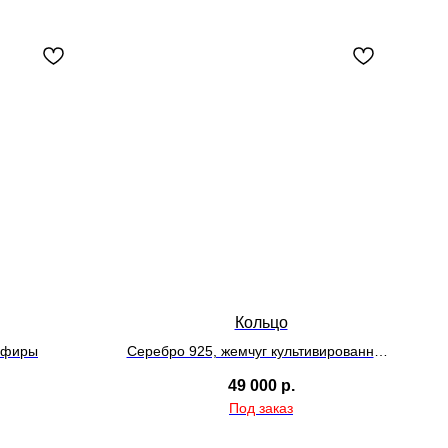
Кольцо
апфиры
Серебро 925, жемчуг культивированный,
синтетические камни
49 000
р.