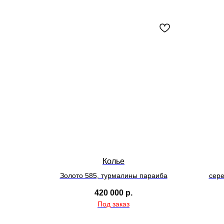
Колье
Золото 585, турмалины параиба
сере
420 000
р.