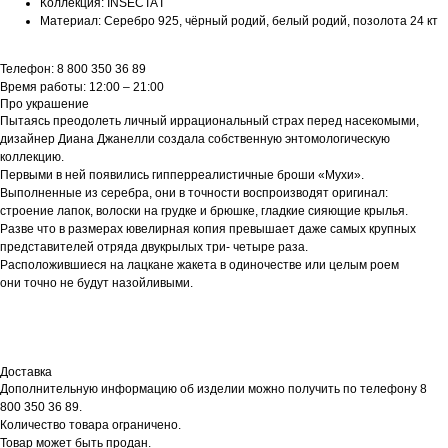
Коллекция: INSECTA I
Материал: Серебро 925, чёрный родий, белый родий, позолота 24 кт
Телефон: 8 800 350 36 89
Время работы: 12:00 – 21:00
Про украшение
Пытаясь преодолеть личный иррациональный страх перед насекомыми,
дизайнер Диана Джанелли создала собственную энтомологическую
коллекцию.
Первыми в ней появились гипперреалистичные броши «Мухи».
Выполненные из серебра, они в точности воспроизводят оригинал:
строение лапок, волоски на грудке и брюшке, гладкие сияющие крылья.
Разве что в размерах ювелирная копия превышает даже самых крупных
представителей отряда двукрылых три- четыре раза.
Расположившиеся на лацкане жакета в одиночестве или целым роем
они точно не будут назойливыми.
Доставка
Дополнительную информацию об изделии можно получить по телефону 8
800 350 36 89.
Количество товара ограничено.
Товар может быть продан.