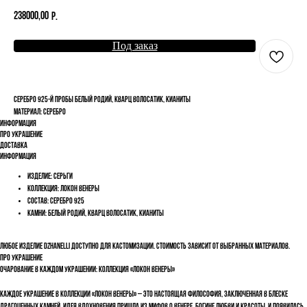
238000,00
р.
Под заказ
Серебро 925-й пробы белый родий, кварц волосатик, кианиты
материал: серебро
Информация
Про украшение
Доставка
Информация
Изделие: серьги
Коллекция: локон венеры
Состав: серебро 925
Камни: белый родий, кварц волосатик, кианиты
Любое изделие Dzhanelli доступно для кастомизации. Стоимость зависит от выбранных материалов.
Про украшение
Очарование в каждом украшении: Коллекция «Локон Венеры»
Каждое украшение в коллекции «Локон Венеры» – это настоящая философия, заключенная в блеске