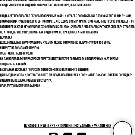
драгоценных камней. Идея вдохновения пришла из мифов о Венере, богине любви и красоты, и появилась
в виде уникальных изделий, которые заставляют сердца биться быстрее.
Когда свет пробивается сквозь прозрачный кварц и играет с золотистыми, словно солнечными лучами,
включениями рутиловых игл, вы понимаете, что здесь скрыта магия. Этот камень не просто украшает – он
наполняет каждое мгновение вдохновением и защитой. Считается, что кварц с рутилом способен отводить
негатив и дарить уверенность, как будто сама Венера шепчет: «Ты прекрасна!»
Доставка
Дополнительную информацию об изделии можно получить по телефону 8 800 350 36 89.
Количество товара ограничено.
Товар может быть продан.
На данное изделие не распространяется действие карт лояльности и подарочных карт (кроме
специальных акций).
Бесплатная доставка по России полностью предоплаченного изделия.
Данные документа, удостоверяющего личность плательщика и получателя заказов, должны совпадать.
Изделия не подлежат обмену и возврату.
Не является публичной офертой.
dzhanelli JEWELLERY - это Интеллектуальные украшения