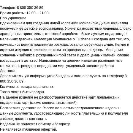
Телефон: 8 800 350 36 89
Время работы: 12:00 – 21:00
Про украшение
Вдохновением для создания новой коллекции Монпансье Диане Джанелли
послужили ее детские воспоминания. Яркие, разноцветные леденцы, словно
драгоценные кристаллы в жестяной коробочке, были лучшим подарком для
маленьких девочек. Коллекция Монпансье оТ Dzhanelli создана для тех, кто,
научившись ценить подлинную роскошь, остался ребенком в душе. Легкие и
игривые изделия коллекции похожи на прозрачные леденцы. Мерцание
солнечных зайчиков, рожденных игрой света и драгоценных камней, словно
возвращает в детство. Нанизанные на цепочки изящные разноцветные
капли вновь рождают перед нами мир, увиденный глазами ребенка
Доставка
Дополнительную информацию об изделии можно получить по телефону 8
800 350 36 89.
Количество товара ограничено.
Товар может быть продан.
На данное изделие не распространяется действие карт лояльности и
подарочных карт (кроме специальных акций).
Бесплатная доставка по России полностью предоплаченного изделия.
Данные документа, удостоверяющего личность плательщика и получателя
заказов, должны совпадать.
Изделия не подлежат обмену и возврату.
Не является публичной офертой.