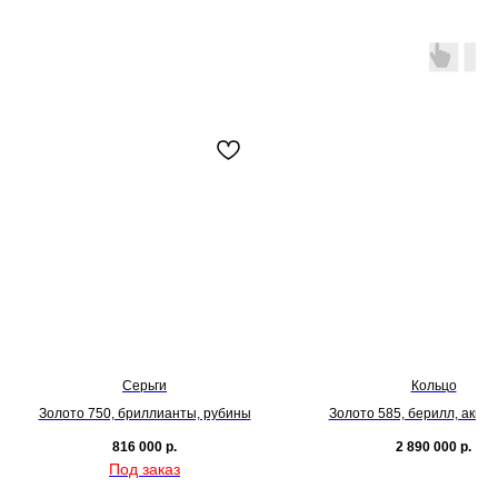
Серьги
Кольцо
Золото 750, бриллианты, рубины
Золото 585, берилл, аква
816 000
р.
2 890 000
р.