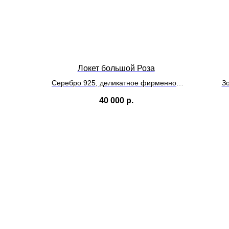
Локет большой Роза
Серебро 925, деликатное фирменное
З
покрытие, белый родий
40 000
р.