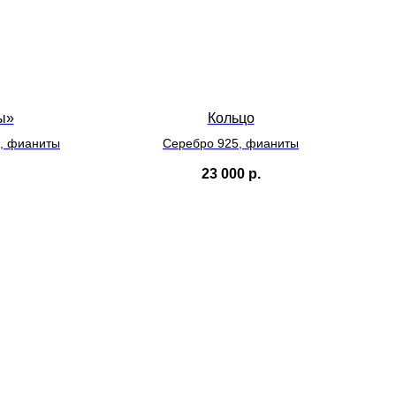
ы»
Кольцо
5, фианиты
Серебро 925, фианиты
23 000
р.