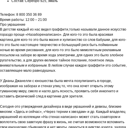
Состав: Серебро 925, эмаль
Телефон: 8 800 350 36 89
Время работы: 12:00 – 21:00
Про украшение
В детстве каждый из нас видел граффити,только называли данное искусство
гораздо проще «Назаборенаписано». Для кого-то это была красивая
картина,для кого-то это была мазня и хулиганство со слов бабушки, для кого-
то это было настоящее творчество и большущий риск быть пойманным
ночью во время рисования, для кого-то это было мимолетным рекламным
посылом на заборе во время хода электрички, для одних это было злобное
ругательство, а для других-великое тайное послание, понятное лишь
внимательным и избранным. В любом случае каждое граффити-это событие,
оставляющее мало равнодушных.
У Дианы Джанелли с юношества была мечта похулиганить в городе,
изображая на заборах и стенах улиц то, что она хочет открыть этому
туманному миру, смело и нагло дать ясность, проявить себя инкогнито и
оставить физический след в картинке для зрителя.
Сегодня-это утверждения дизайнера в виде украшений и девизы, близкие
многим: «Здесь и сейчас», «Через тернии к звездам» и др. Каждый владелец
украшений из коллекции «На стенах написано» может стать соавтором и
воплотить свою заветную фразу в жизнь, не считая возможности вспомнить
свои юношеские сбывшиеся и нет мечты, окунуться в чувство азарта, задора,