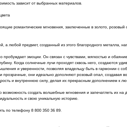
тоимость зависит от выбранных материалов.
цвета
стоящие романтические мгновения, заключенные в золото, розовый 
ей, а любой предмет, созданный из этого благородного металла, 
но пробуждает эмоции. Он связан с чувствами, мягкостью и обаяни
убину. Когда солнечные лучи проходят сквозь него, создаются уд
ышления и уверенности, позволяя владельцу быть в гармонии с с
 и прозрачные, они идеально дополняют розовый опал, создавая в
рость и внутреннюю силу, делая их прекрасным дополнением к лю
то возможность создать волшебные мгновения и запечатлеть их на 
видуальность и свою уникальную историю.
ь по телефону 8 800 350 36 89.