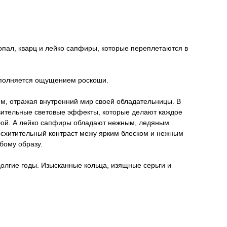
опал, кварц и лейко сапфиры, которые переплетаются в
наполняется ощущением роскоши.
ем, отражая внутренний мир своей обладательницы. В
ивительные световые эффекты, которые делают каждое
обой. А лейко сапфиры обладают нежным, ледяным
осхитительный контраст межу ярким блеском и нежным
бому образу.
долгие годы. Изысканные кольца, изящные серьги и