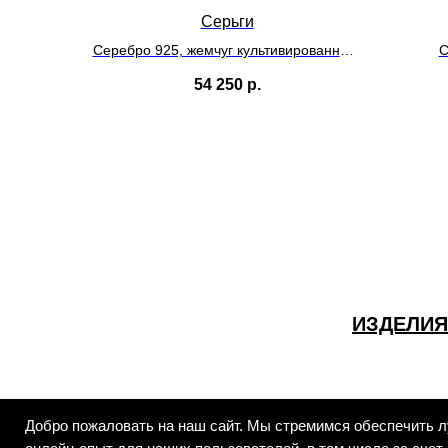
Серьги
Серебро 925, жемчуг культивированный,
С
оникс
54 250
р.
ИЗДЕЛИЯ
Добро пожаловать на наш сайт. Мы стремимся обеспечить 