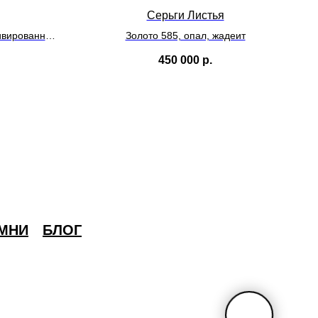
Серьги Листья
ивированный,
Золото 585, опал, жадеит
мни
450 000
р.
МНИ
БЛОГ