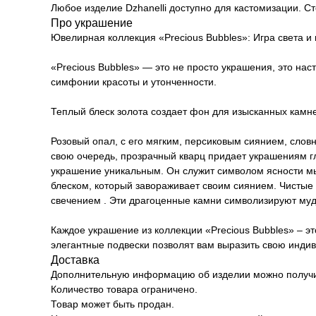
Любое изделие Dzhanelli доступно для кастомизации. С
Про украшение
Ювелирная коллекция «Precious Bubbles»: Игра света и 
«Precious Bubbles» — это не просто украшения, это на
симфонии красоты и утонченности.
Теплый блеск золота создает фон для изысканных камн
Розовый опал, с его мягким, персиковым сиянием, слов
свою очередь, прозрачный кварц придает украшениям гл
украшение уникальным. Он служит символом ясности м
блеском, который завораживает своим сиянием. Чистые
свечением . Эти драгоценные камни символизируют муд
Каждое украшение из коллекции «Precious Bubbles» – э
элегантные подвески позволят вам выразить свою инди
Доставка
Дополнительную информацию об изделии можно получит
Количество товара ограничено.
Товар может быть продан.