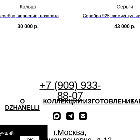
Кольцо
Серьги
еребро, чернение, позолота
Серебро 925, жемчуг культ
синтетические ка
30 000
р.
43 000
р.
+7 (909) 933-
88-07
О
КОЛЛЕКЦИИ
ИЗГОТОВЛЕНИЕ
КА
DZHANELLI
г.Москва,
лучший