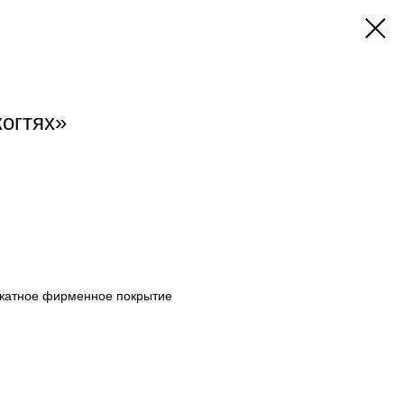
когтях»
икатное фирменное покрытие