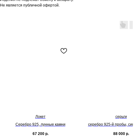
Не является публичной офертой.
Локет
серьги
Серебро 925, лунные камни
серебро 925-й пробы, синте
изумруды, топазы
67 200
р.
88 000
р.