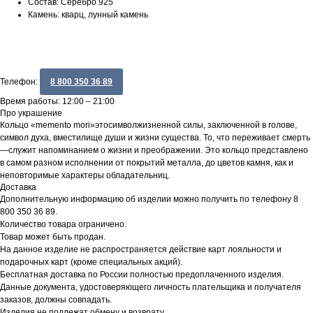
Состав: Серебро 925
Камень: кварц, лунный камень
Телефон:
8 800 350 36 89
Время работы: 12:00 – 21:00
Про украшение
Кольцо «memento mori»этосимволжизненной силы, заключенной в голове,
символ духа, вместилище души и жизни существа. То, что переживает смерть
—служит напоминанием о жизни и преображении. Это кольцо представлено
в самом разном исполнении от покрытий металла, до цветов камня, как и
неповторимые характеры обладательниц.
Доставка
Дополнительную информацию об изделии можно получить по телефону 8
800 350 36 89.
Количество товара ограничено.
Товар может быть продан.
На данное изделие не распространяется действие карт лояльности и
подарочных карт (кроме специальных акций).
Бесплатная доставка по России полностью предоплаченного изделия.
Данные документа, удостоверяющего личность плательщика и получателя
заказов, должны совпадать.
Изделия не подлежат обмену и возврату.