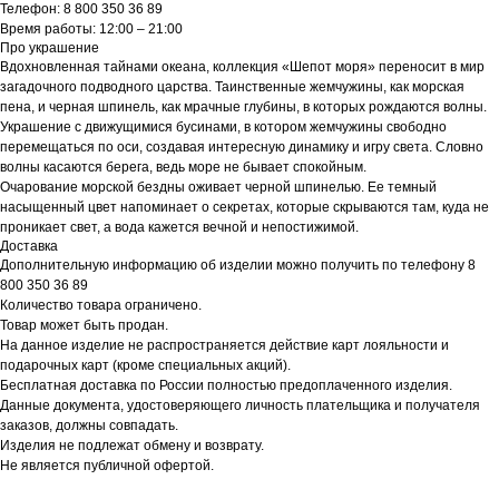
Телефон: 8 800 350 36 89
Время работы: 12:00 – 21:00
Про украшение
Вдохновленная тайнами океана, коллекция «Шепот моря» переносит в мир
загадочного подводного царства. Таинственные жемчужины, как морская
пена, и черная шпинель, как мрачные глубины, в которых рождаются волны.
Украшение с движущимися бусинами, в котором жемчужины свободно
перемещаться по оси, создавая интересную динамику и игру света. Словно
волны касаются берега, ведь море не бывает спокойным.
Очарование морской бездны оживает черной шпинелью. Ее темный
насыщенный цвет напоминает о секретах, которые скрываются там, куда не
проникает свет, а вода кажется вечной и непостижимой.
Доставка
Дополнительную информацию об изделии можно получить по телефону 8
800 350 36 89
Количество товара ограничено.
Товар может быть продан.
На данное изделие не распространяется действие карт лояльности и
подарочных карт (кроме специальных акций).
Бесплатная доставка по России полностью предоплаченного изделия.
Данные документа, удостоверяющего личность плательщика и получателя
заказов, должны совпадать.
Изделия не подлежат обмену и возврату.
Не является публичной офертой.