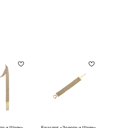
то и Шелк»
Браслет «Золото и Шелк»