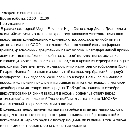
Телефон: 8 800 350 36 89
Время работы: 12:00 – 21:00
Про украшение
В рамках ежегодной Vogue Fashion's Night Out ювелир Диана Джанелли и
олимпийская чемпионка по синхронному плаванию Анжелика Тиманина
представили коллаборацию – коллекцию, возрождающую любимые из
детства символы СССР - неваляшки, баночки черной икры, кефирные
крышки, красно-синий треугольный пакет молока. Благодаря легкой иронии
девушек, тренд на "хорошо забытое старое" получил новое звучание.
В коллекцию Soviet Memories вошли ордена и броши из серебра и кварца с
парадными бантами, вместо знака отличия на которых изображены Юрий
Гагарин, Фаина Раневская и знаменитый на весь мир братский поцелуй
государственных лидеров Брежнева и Хонеккера. Большое внимание к
прессы к коллекции привлекли наградная планка с матрешкой и молоком,
дизайнерская интерпретация ордена "Победа" выполнена в серебре
инкрустированная синим кварцем и особый орден "За отвагу перед
отечеством" с сине-красной "молочной" эмалью, надписью "МОСКВА,
выполненный в серебре с белым ониксом.
В коллекции представлены кольца из серебра в виде двуглавых орлов с
кварцем в нескольких интерпретациях – оригинальной, с позолотой и
покрытием из черного родия с полудрагоценными камнями в тон. А также
кольцо-императорская корона с зеленым кварцем.