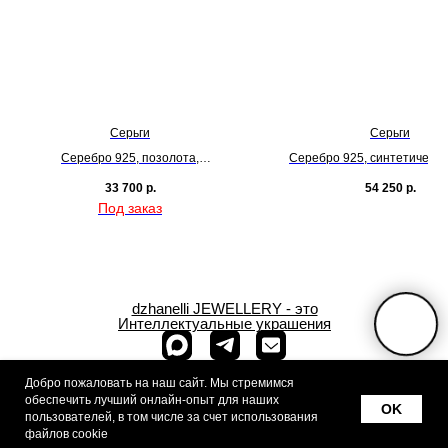
Серьги
Серьги
Серебро 925, позолота,
Серебро 925, синтетически
синтетические камни
33 700
р.
54 250
р.
dzhanelli JEWELLERY - это
Интеллектуальные украшения
+7 (909) 933-
Добро пожаловать на наш сайт. Мы стремимся
88-07
обеспечить лучший онлайн-опыт для наших
OK
г.Москва,
пользователей, в том числе за счет использования
ул.Спиридоновка, д.12
файлов cookie
публичная оферта
Политика