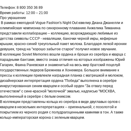
Телефон: 8 800 350 36 89
Время работы: 12:00 – 21:00
Про украшение
В рамках ежегодной Vogue Fashion's Night Out ювелир Диана Джанелли и
олимпийская чемпионка по синхронному плаванию Анжелика Тиманина
представили коллаборацию – коллекцию, возрождающую любимые из
детства символы СССР - неваляшки, баночки черной икры, кефирные
крышки, красно-синий треугольный пакет молока. Благодаря легкой иронии
девушек, тренд на "хорошо забытое старое" получил новое звучание.
В коллекцию Soviet Memories вошли ордена и броши из серебра и кварца с
парадными бантами, вместо знака отличия на которых изображены Юрий
Гагарин, Фаина Раневская и знаменитый на весь мир братский поцелуй
государственных лидеров Брежнева и Хонеккера. Большое внимание к
прессы к коллекции привлекли наградная планка с матрешкой и молоком,
дизайнерская интерпретация ордена "Победа" выполнена в серебре
инкрустированная синим кварцем и особый орден "За отвагу перед
отечеством" с сине-красной "молочной" эмалью, надписью "МОСКВА,
выполненный в серебре с белым ониксом.
В коллекции представлены кольца из серебра в виде двуглавых орлов с
кварцем в нескольких интерпретациях – оригинальной, с позолотой и
покрытием из черного родия с полудрагоценными камнями в тон. А также
кольцо-императорская корона с зеленым кварцем.