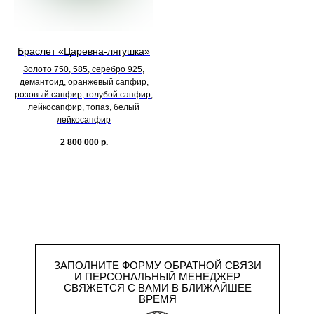
Браслет «Царевна-лягушка»
Золото 750, 585, серебро 925,
демантоид, оранжевый сапфир,
розовый сапфир, голубой сапфир,
лейкосапфир, топаз, белый
лейкосапфир
2 800 000
р.
ЗАПОЛНИТЕ ФОРМУ ОБРАТНОЙ СВЯЗИ
И ПЕРСОНАЛЬНЫЙ МЕНЕДЖЕР
СВЯЖЕТСЯ С ВАМИ В БЛИЖАЙШЕЕ
ВРЕМЯ