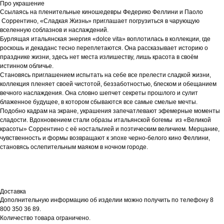
Про украшение
Ссылаясь на пленительные киношедевры Федерико Феллини и Паоло
Соррентино, «Сладкая Жизнь» приглашает погрузиться в чарующую
вселенную соблазнов и наслаждений.
Бурлящая итальянская энергия «dolce vita» воплотилась в коллекции, где
роскошь и декаданс тесно переплетаются. Она рассказывает историю о
празднике жизни, здесь нет места излишеству, лишь красота в своём
истинном обличье.
Становясь приглашением испытать на себе все прелести сладкой жизни,
коллекция пленяет своей чистотой, беззаботностью, блеском и обещанием
вечного наслаждения. Она словно шепчет секреты прошлого и сулит
блаженное будущее, в котором сбываются все самые смелые мечты.
Подобно кадрам на экране, украшения запечатлевают эфемерные моменты
сладости. Вдохновением стали образы итальянской богемы из «Великой
красоты» Соррентино с её ностальгией и поэтическим величием. Мерцание,
чувственность и формы возвращают к эпохе черно-белого кино Феллини,
становясь ослепительным маяком в ночном городе.
Доставка
Дополнительную информацию об изделии можно получить по телефону 8
800 350 36 89.
Количество товара ограничено.