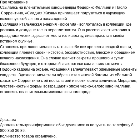
Про украшение
Ссылаясь на пленительные киношедевры Федерико Феллини и Паоло
Соррентино, «Сладкая Жизнь» приглашает погрузиться в чарующую
вселенную соблазнов и наслаждений.
Бурлящая итальянская энергия «dolce vita» воплотилась в коллекции, где
роскошь и декаданс тесно переплетаются. Она рассказывает историю о
празднике жизни, здесь нет места излишеству, лишь красота в своём
истинном обличье.
Становясь приглашением испытать на себе все прелести сладкой жизни,
коллекция пленяет своей чистотой, беззаботностью, блеском и обещанием
вечного наслаждения. Она словно шепчет секреты прошлого и сулит
блаженное будущее, в котором сбываются все самые смелые мечты.
Подобно кадрам на экране, украшения запечатлевают эфемерные моменты
сладости. Вдохновением стали образы итальянской богемы из «Великой
красоты» Соррентино с её ностальгией и поэтическим величием. Мерцание,
чувственность и формы возвращают к эпохе черно-белого кино Феллини,
становясь ослепительным маяком в ночном городе.
Доставка
Дополнительную информацию об изделии можно получить по телефону 8
800 350 36 89.
Количество товара ограничено.