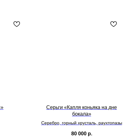
ы»
Серьги «Капля коньяка на дне
бокала»
Серебро, горный хрусталь, раухтопазы
80 000
р.