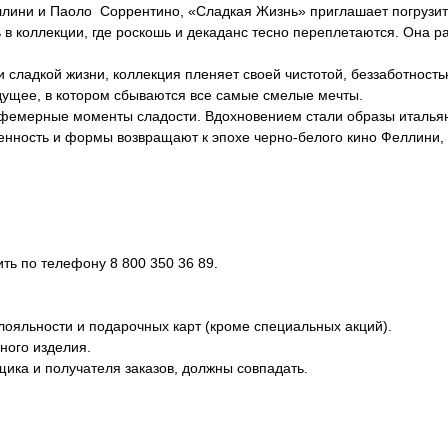
ини и Паоло Соррентино, «Сладкая Жизнь» приглашает погрузит
 в коллекции, где роскошь и декаданс тесно переплетаются. Она р
 сладкой жизни, коллекция пленяет своей чистотой, беззаботност
дущее, в котором сбываются все самые смелые мечты.
эфемерные моменты сладости. Вдохновением стали образы итальян
венность и формы возвращают к эпохе черно-белого кино Феллини,
ь по телефону 8 800 350 36 89.
лояльности и подарочных карт (кроме специальных акций).
ного изделия.
ика и получателя заказов, должны совпадать.