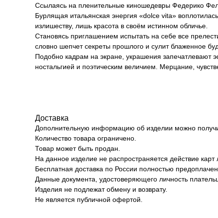
Ссылаясь на пленительные киношедевры Федерико Фелл
Бурлящая итальянская энергия «dolce vita» воплотилась
излишеству, лишь красота в своём истинном обличье.
Становясь приглашением испытать на себе все прелести
словно шепчет секреты прошлого и сулит блаженное бу
Подобно кадрам на экране, украшения запечатлевают 
ностальгией и поэтическим величием. Мерцание, чувст
Доставка
Дополнительную информацию об изделии можно получит
Количество товара ограничено.
Товар может быть продан.
На данное изделие не распространяется действие карт 
Бесплатная доставка по России полностью предоплачен
Данные документа, удостоверяющего личность плательщ
Изделия не подлежат обмену и возврату.
Не является публичной офертой.