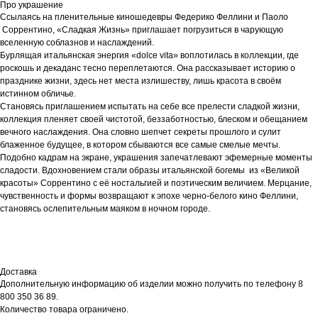
Про украшение
Ссылаясь на пленительные киношедевры Федерико Феллини и Паоло
Соррентино, «Сладкая Жизнь» приглашает погрузиться в чарующую
вселенную соблазнов и наслаждений.
Бурлящая итальянская энергия «dolce vita» воплотилась в коллекции, где
роскошь и декаданс тесно переплетаются. Она рассказывает историю о
празднике жизни, здесь нет места излишеству, лишь красота в своём
истинном обличье.
Становясь приглашением испытать на себе все прелести сладкой жизни,
коллекция пленяет своей чистотой, беззаботностью, блеском и обещанием
вечного наслаждения. Она словно шепчет секреты прошлого и сулит
блаженное будущее, в котором сбываются все самые смелые мечты.
Подобно кадрам на экране, украшения запечатлевают эфемерные моменты
сладости. Вдохновением стали образы итальянской богемы из «Великой
красоты» Соррентино с её ностальгией и поэтическим величием. Мерцание,
чувственность и формы возвращают к эпохе черно-белого кино Феллини,
становясь ослепительным маяком в ночном городе.
Доставка
Дополнительную информацию об изделии можно получить по телефону 8
800 350 36 89.
Количество товара ограничено.