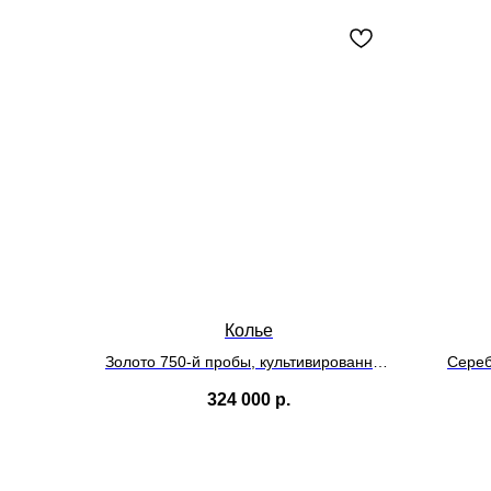
Колье
Золото 750-й пробы, культивированный
Сереб
жемчуг
324 000
р.