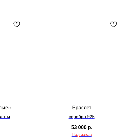
елые»
Браслет
ианты
серебро 925
53 000
р.