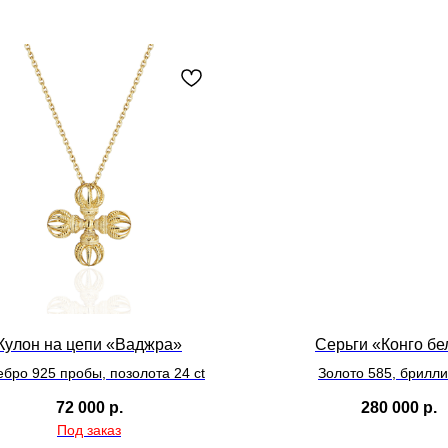
Кулон на цепи «Ваджра»
Серьги «Конго б
ебро 925 пробы, позолота 24 ct
Золото 585, брилл
72 000
р.
280 000
р.