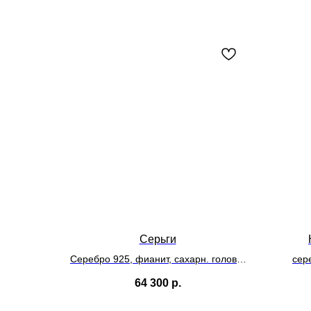
Серьги
Серебро 925, фианит, сахарн. голова,
сер
маркиз
64 300
р.