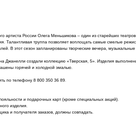
го артиста России Олега Меньшикова – один из старейших театро
гия. Талантливая труппа позволяет воплощать самые смелые режис
илей. В этот сезон запланированы творческие вечера, музыкальны
 Джанелли создали коллекцию «Тверская, 5». Изделия выполнены 
рашены горячей и холодной эмалью.
ь по телефону 8 800 350 36 89.
лояльности и подарочных карт (кроме специальных акций).
ного изделия.
ика и получателя заказов, должны совпадать.