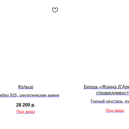
Кольцо
Брошь «Жанна Д’Арк
справедливост
ебро 925, синтетические камни
Горный хрусталь, р
28 200
р.