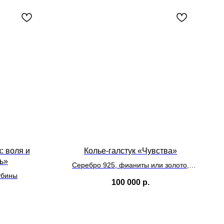
: воля и
Колье-галстук «Чувства»
ь»
Серебро 925, фианиты или золото,
убины
черные бриллианты
100 000
р.