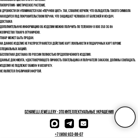
показывать цветок этого растения.
Папоротник- мистическое растение.
В древности он упоминается как «перунов цвет». Так, славяне верили, что обладатель такого символа
находится под покровительством Перуна, что защищает человека от болезней и неудач.
Доставка
Дополнительную информацию об изделии можно получить по телефону 8 800 350 36 89
Количество товара ограничено.
Товар может быть продан.
На данное изделие не распространяется действие карт лояльности и подарочных карт (кроме
специальных акций).
Бесплатная доставка по России полностью предоплаченного изделия.
Данные документа, удостоверяющего личность плательщика и получателя заказов, должны совпадать.
Изделия не подлежат обмену и возврату.
Не является публичной офертой.
dzhanelli JEWELLERY - это Интеллектуальные украшения
+7 (909) 933-88-07