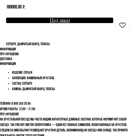
180000,00
р.
Под заказ
Серебро, дымчатый кварц, топазы
Информация
Про украшение
Доставка
Информация
Изделие: Серьги
Коллекция: Фамильный хрусталь
Состав: Серебро
Камень: Дымчатый кварц, топазы
Телефон: 8 800 350 36 89
Время работы: 12:00 – 21:00
Про украшение
На хрустальной посуде мы часто видим характерные длинные засечки, которые формируют собой
звезду. Так рисуют листок папоротника — один из главных символов, изображенных на хрустале.
Следом за ним обычно размещают круглую деталь, напоминающую звезду или солнце. Так принято